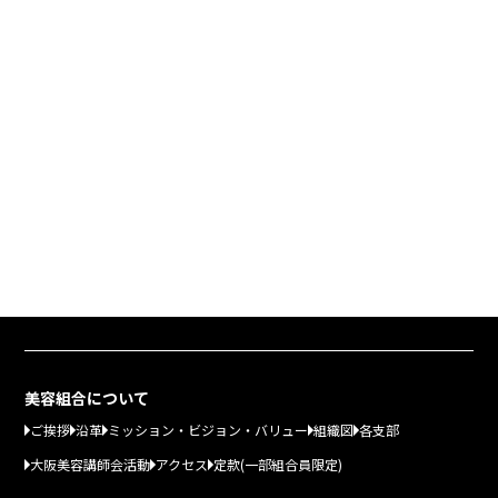
美容組合について
ご挨拶
沿革
ミッション・ビジョン・バリュー
組織図
各支部
大阪美容講師会活動
アクセス
定款(一部組合員限定)