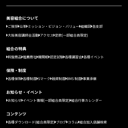
美容組合について
ご挨拶
沿革
ミッション・ビジョン・バリュー
組織図
各支部
大阪美容講師会活動
アクセス
定款(一部組合員限定)
組合の特典
斡旋商品
推薦商社
機関紙
認定試験
各種講習会
各種イベント
保険・制度
各種保険
各種制度
Sマーク
融資制度
BMS 制度
事業承継
お知らせ・イベント
お知らせ
イベント情報(一部組合員限定)
組合行事カレンダー
コンテンツ
各種ダウンロード(組合員限定)
ブログ
コラム
組合加入店舗検索