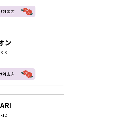
け対応店
オン
3-3
け対応店
ARI
-12