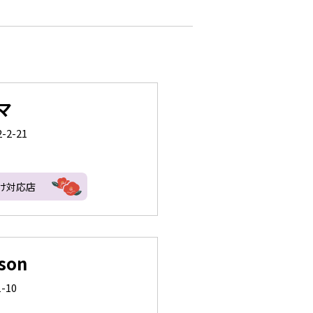
マ
-2-21
け対応店
son
-10