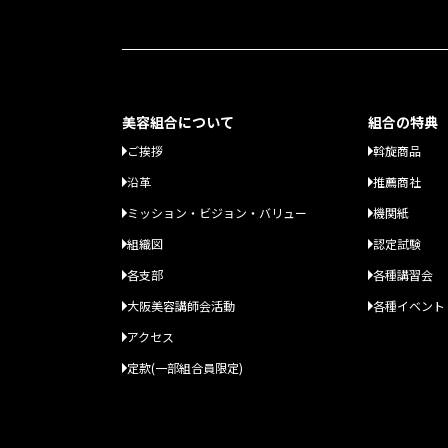
美容組合について
組合の特典
ご挨拶
斡旋商品
沿革
推薦商社
ミッション・ビジョン・バリュー
機関紙
組織図
認定試験
各支部
各種講習会
大阪美容講師会活動
各種イベント
アクセス
定款(一部組合員限定)