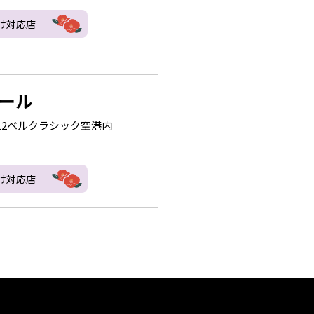
け対応店
ュール
1-12ベルクラシック空港内
け対応店