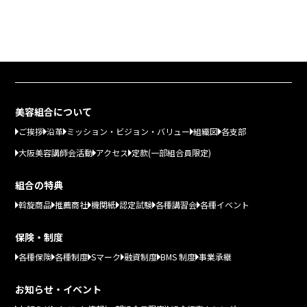
美容組合について
ご挨拶
沿革
ミッション・ビジョン・バリュー
組織図
各支部
大阪美容講師会活動
アクセス
定款(一部組合員限定)
組合の特典
斡旋商品
推薦商社
機関紙
認定試験
各種講習会
各種イベント
保険・制度
各種保険
各種制度
Sマーク
融資制度
BMS 制度
事業承継
お知らせ・イベント