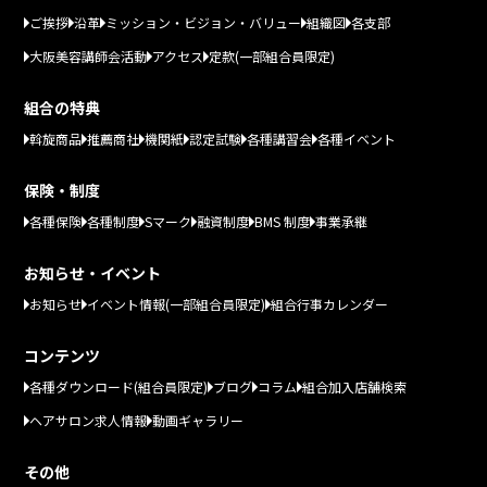
ご挨拶
沿革
ミッション・ビジョン・バリュー
組織図
各支部
大阪美容講師会活動
アクセス
定款(一部組合員限定)
組合の特典
斡旋商品
推薦商社
機関紙
認定試験
各種講習会
各種イベント
保険・制度
各種保険
各種制度
Sマーク
融資制度
BMS 制度
事業承継
お知らせ・イベント
お知らせ
イベント情報(一部組合員限定)
組合行事カレンダー
コンテンツ
各種ダウンロード(組合員限定)
ブログ
コラム
組合加入店舗検索
ヘアサロン求人情報
動画ギャラリー
その他