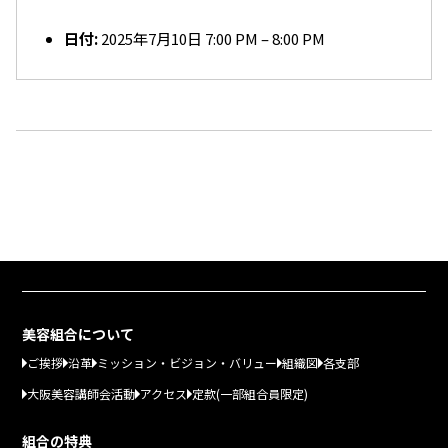
日付:
2025年7月10日 7:00 PM
–
8:00 PM
美容組合について
ご挨拶
沿革
ミッション・ビジョン・バリュー
組織図
各支部
大阪美容講師会活動
アクセス
定款(一部組合員限定)
組合の特典