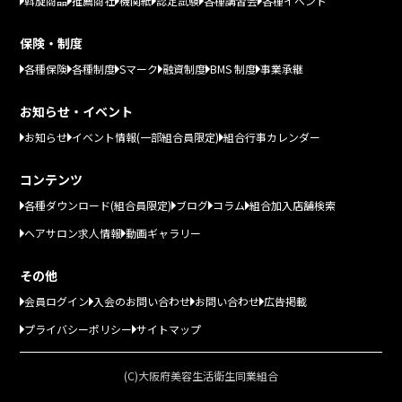
斡旋商品
推薦商社
機関紙
認定試験
各種講習会
各種イベント
保険・制度
各種保険
各種制度
Sマーク
融資制度
BMS 制度
事業承継
お知らせ・イベント
お知らせ
イベント情報(一部組合員限定)
組合行事カレンダー
コンテンツ
各種ダウンロード(組合員限定)
ブログ
コラム
組合加入店舗検索
ヘアサロン求人情報
動画ギャラリー
その他
会員ログイン
入会のお問い合わせ
お問い合わせ
広告掲載
プライバシーポリシー
サイトマップ
(C)大阪府美容生活衛生同業組合