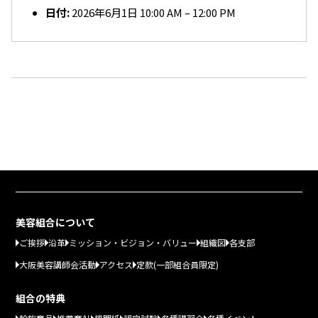
日付:
2026年6月1日 10:00 AM
–
12:00 PM
美容組合について
ご挨拶
沿革
ミッション・ビジョン・バリュー
組織図
各支部
大阪美容講師会活動
アクセス
定款(一部組合員限定)
組合の特典