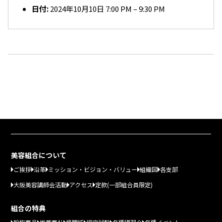
日付:
2024年10月10日 7:00 PM
–
9:30 PM
美容組合について
ご挨拶
沿革
ミッション・ビジョン・バリュー
組織図
各支部
大阪美容講師会活動
アクセス
定款(一部組合員限定)
組合の特典