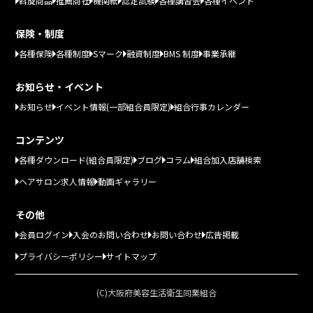
斡旋商品
推薦商社
機関紙
認定試験
各種講習会
各種イベント
保険・制度
各種保険
各種制度
Sマーク
融資制度
BMS 制度
事業承継
お知らせ・イベント
お知らせ
イベント情報(一部組合員限定)
組合行事カレンダー
コンテンツ
各種ダウンロード(組合員限定)
ブログ
コラム
組合加入店舗検索
ヘアサロン求人情報
動画ギャラリー
その他
会員ログイン
入会のお問い合わせ
お問い合わせ
広告掲載
プライバシーポリシー
サイトマップ
(C)大阪府美容生活衛生同業組合