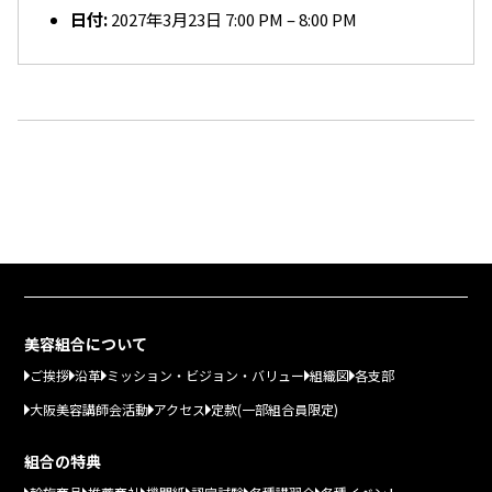
日付:
2027年3月23日 7:00 PM
–
8:00 PM
美容組合について
ご挨拶
沿革
ミッション・ビジョン・バリュー
組織図
各支部
大阪美容講師会活動
アクセス
定款(一部組合員限定)
組合の特典