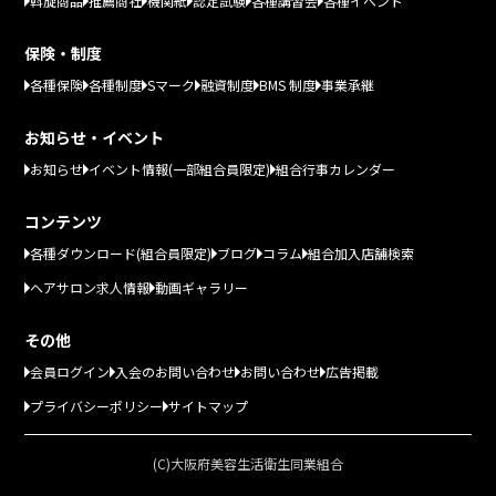
斡旋商品
推薦商社
機関紙
認定試験
各種講習会
各種イベント
保険・制度
各種保険
各種制度
Sマーク
融資制度
BMS 制度
事業承継
お知らせ・イベント
お知らせ
イベント情報(一部組合員限定)
組合行事カレンダー
コンテンツ
各種ダウンロード(組合員限定)
ブログ
コラム
組合加入店舗検索
ヘアサロン求人情報
動画ギャラリー
その他
会員ログイン
入会のお問い合わせ
お問い合わせ
広告掲載
プライバシーポリシー
サイトマップ
(C)大阪府美容生活衛生同業組合