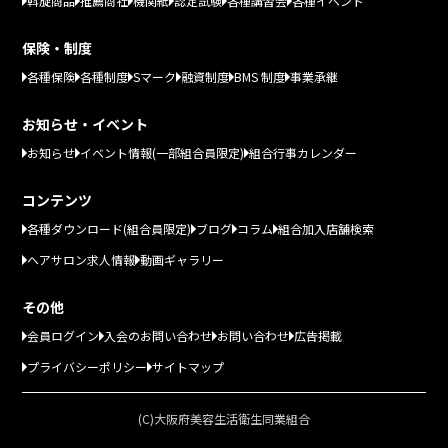
斡旋商品
推薦商社
機関紙
認定試験
各種講習会
各種イベント
保険・制度
各種保険
各種制度
Sマーク
融資制度
BMS 制度
事業承継
お知らせ・イベント
お知らせ
イベント情報(一部組合員限定)
組合行事カレンダー
コンテンツ
各種ダウンロード(組合員限定)
ブログ
コラム
組合加入店舗検索
ヘアサロン求人情報
動画ギャラリー
その他
会員ログイン
入会のお問い合わせ
お問い合わせ
広告掲載
プライバシーポリシー
サイトマップ
(C)大阪府美容生活衛生同業組合