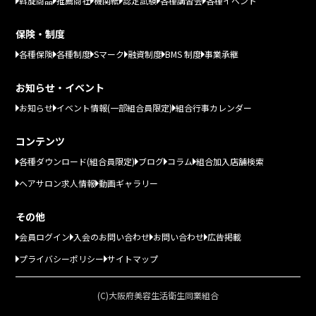
斡旋商品
推薦商社
機関紙
認定試験
各種講習会
各種イベント
保険・制度
各種保険
各種制度
Sマーク
融資制度
BMS 制度
事業承継
お知らせ・イベント
お知らせ
イベント情報(一部組合員限定)
組合行事カレンダー
コンテンツ
各種ダウンロード(組合員限定)
ブログ
コラム
組合加入店舗検索
ヘアサロン求人情報
動画ギャラリー
その他
会員ログイン
入会のお問い合わせ
お問い合わせ
広告掲載
プライバシーポリシー
サイトマップ
(C)大阪府美容生活衛生同業組合