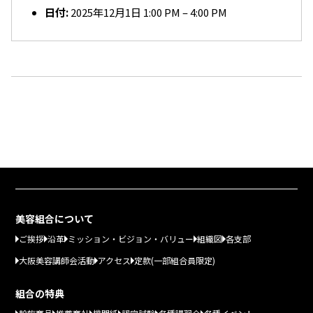
日付:
2025年12月1日 1:00 PM
–
4:00 PM
美容組合について
ご挨拶
沿革
ミッション・ビジョン・バリュー
組織図
各支部
大阪美容講師会活動
アクセス
定款(一部組合員限定)
組合の特典