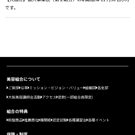
です。
美容組合について
ご挨拶
沿革
ミッション・ビジョン・バリュー
組織図
各支部
大阪美容講師会活動
アクセス
定款(一部組合員限定)
組合の特典
斡旋商品
推薦商社
機関紙
認定試験
各種講習会
各種イベント
保険・制度