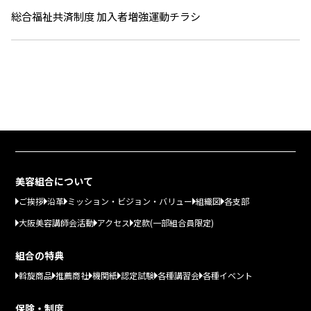
総合福祉共済制度 加入者増強運動チラシ
美容組合について
ご挨拶
沿革
ミッション・ビジョン・バリュー
組織図
各支部
大阪美容講師会活動
アクセス
定款(一部組合員限定)
組合の特典
斡旋商品
推薦商社
機関紙
認定試験
各種講習会
各種イベント
保険・制度